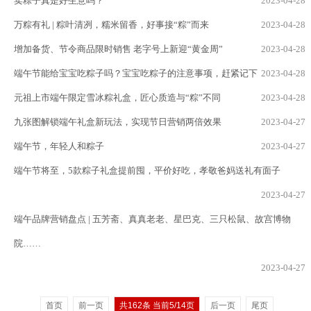
卖粽子真是好生意吗？
2023-04-28
万粽有礼 | 粽叶清冽，糯米留香，好事接“粽”而来
2023-04-28
增加备货、节令商品限时销售 老字号上新迎“黄金周”
2023-04-28
端午节能给宝宝吃粽子吗？宝宝吃粽子的注意事项，赶紧记下
2023-04-28
元祖上市端午限定雪冰粽礼盒，匠心质造与“粽”不同
2023-04-28
九张图解锁端午礼盒新玩法，实现节日营销两倍效果
2023-04-27
端午节，年轻人和粽子
2023-04-27
端午节将至，5款粽子礼盒提前囤，平价好吃，孝敬爸妈送礼有面子
2023-04-27
端午品牌营销盘点 | 五芳斋、真真老老、星巴克、三只松鼠、故宫博物
院……
2023-04-27
首页
前一页
共162条 当前5/14页
后一页
尾页