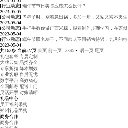
2023-05-05
[
行业动态
]
端午节节日美陈应该怎么设计？
2023-05-05
[
公司动态
]
煮粽子时，别着急出锅，多加一步，又粘又糯不夹生
2023-05-04
[
公司动态
]
手把手教你做广西米粽，跟着制作步骤学习，在家就
2023-05-04
[
行业动态
]
端午节联名粽子，不同款式不同销售待遇；九月的粽
2023-05-04
共162条 当前2/7页
首页
前一页
1
2
3
4
5
···
后一页
尾页
礼包套餐 专属定制
大牌云集 品类齐全
专享折扣 降本增效
专业客服 售后无忧
数字平台 高效省心
全国邮寄 配送上门
灵活开票 对账清晰
礼品中心
员工福利采购
郑州礼品团购
商务合作
商务合作