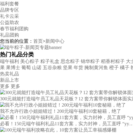
福利套餐
品牌专区
礼卡云采
公益助农
春节福利团购
礼品团购
您当前的位置：
首页
>
新闻中心
热门礼品分类
端午福利
美心粽子
粽子礼盒
思念粽子
锦华粽子
稻香村粽子
大
果
果博士
葡萄
山诺
五谷杂粮
坚果
年货
腌制黄河鱼
橙子
橘子
热卖礼品
新品上市
更多
更多
300元就能打造端午员工礼品天花板？12 套方案带你解锁体面实
我不允许行政小姐姐错过！200元端午福利10套秘籍，绝了
必看！150元端午福利礼品11套方案，实力封神，员工直呼 “yy