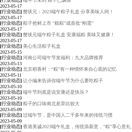
[
行业动态
]
端午节未到 粽子已飘香
2023-05-17
[
行业动态
]
蟹状元：2023端午粽子礼盒 分享美味人间！
2023-05-17
[
行业动态
]
粽子抢鲜上市 “糕粽”成首批“刚需”
2023-05-17
[
行业动态
]
蟹状元端午粽子礼盒 安康福粽 美味又健康！
2023-05-17
[
行业动态
]
美心生活粽子礼盒
2023-05-15
[
行业动态
]
河南公司端午节发福利：九大品牌推荐
2023-05-13
[
行业动态
]
北京稻香村：“粽”有一种情怀来自心底的记忆
2023-05-11
[
行业动态
]
让小编来告诉你端午节为什么要吃粽子
2023-05-10
[
行业动态
]
端午节到底是说安康还是快乐？
2023-05-10
[
行业动态
]
粽子的口味南北差异比较大
2023-05-09
[
行业动态
]
过端午节，是中国人二千多年来的传统习惯
2023-05-09
[
行业动态
]
香港美诚2023端午礼盒，传统添新意，“粽”享心意礼