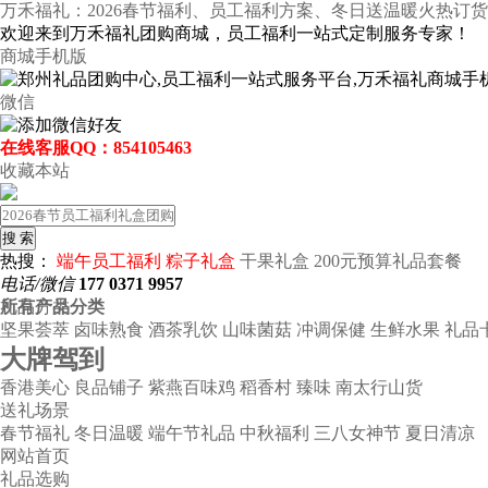
万禾福礼：2026春节福利、员工福利方案、冬日送温暖火热订
欢迎来到万禾福礼团购商城，员工福利一站式定制服务专家！
商城手机版
微信
在线客服QQ：854105463
收藏本站
搜 索
热搜：
端午员工福利
粽子礼盒
干果礼盒
200元预算礼品套餐
电话/微信
177 0371 9957
所有产品分类
礼品分类
坚果荟萃
卤味熟食
酒茶乳饮
山味菌菇
冲调保健
生鲜水果
礼品
大牌驾到
香港美心
良品铺子
紫燕百味鸡
稻香村
臻味
南太行山货
送礼场景
春节福礼
冬日温暖
端午节礼品
中秋福利
三八女神节
夏日清凉
网站首页
礼品选购