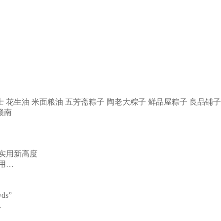
士
花生油
米面粮油
五芳斋粽子
陶老大粽子
鲜品屋粽子
良品铺子
赣南
用…
…