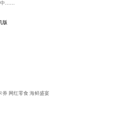
货中……
卡券
网红零食
海鲜盛宴